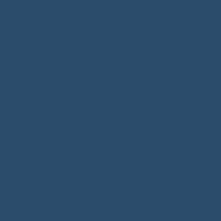
SOBRE
NOSOTROS
Woodstock CAN es un colectivo autó
partidista y liderado por voluntarios q
servicios en Woodstock, Georgia y sus
Creemos que nuestra democracia fun
cuando todos participan. Trabajando j
defendemos nuestras libertades, apo
vecinos y garantizamos que nuestro go
voluntad popular.