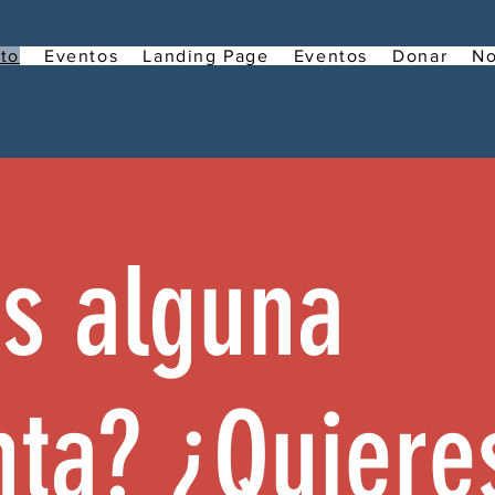
to
Eventos
Landing Page
Eventos
Donar
No
s alguna
ta? ¿Quiere