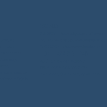
SOCIALES
BLUESKY: https://bsky.app/profile/wood
nomo, no
INSTAGRAM: https://www.instagram.co
ue presta
FACEBOOK: https://www.facebook.com/
LEGAL Y ACCESIBILIDAD
 alrededores.
ciona mejor
POLÍTICA DE PRIVACIDAD
untos,
TÉRMINOS Y CONDICIONES
yamos a nuestros
DECLARACIÓN DE ACCESIBILIDAD
bierno refleje la