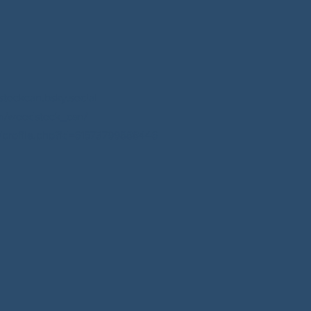
stockcan.bsky.social
m/woodstock_can/
profile.php?id=61573799888446