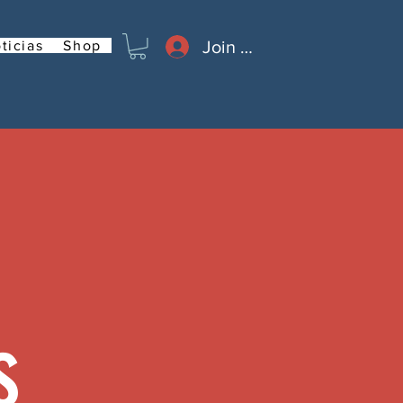
Join or Log In
ticias
Shop
s