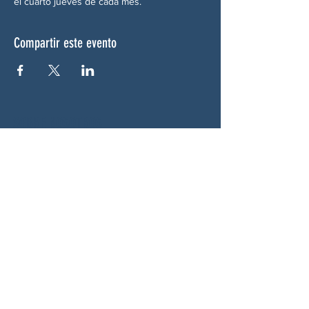
el cuarto jueves de cada mes.
Compartir este evento
SOBRE NOSOTROS
Woodstock CAN es un colectivo autónomo,
no partidista y liderado por voluntarios que
presta servicios en Woodstock, Georgia y
sus alrededores. Creemos que nuestra
democracia funciona mejor cuando todos
participan. Trabajando juntos, defendemos
nuestras libertades, apoyamos a nuestros
vecinos y garantizamos que nuestro
gobierno refleje la voluntad popular.