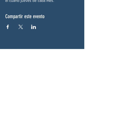
el cuarto jueves de cada mes.
Compartir este evento
SOBRE NOSOTROS
Woodstock CAN es un colectivo autónomo,
no partidista y liderado por voluntarios que
presta servicios en Woodstock, Georgia y
sus alrededores. Creemos que nuestra
democracia funciona mejor cuando todos
participan. Trabajando juntos, defendemos
nuestras libertades, apoyamos a nuestros
vecinos y garantizamos que nuestro
gobierno refleje la voluntad popular.