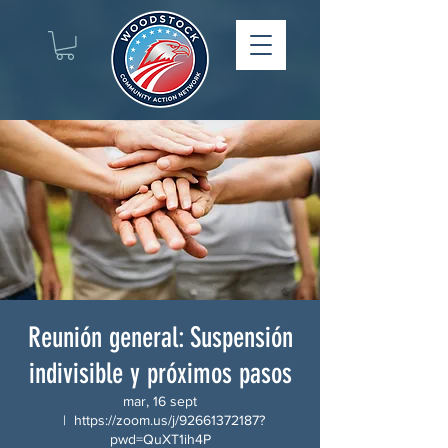
Reunión general: Suspensión
indivisible y próximos pasos
mar, 16 sept
  |  
https://zoom.us/j/92661372187?
pwd=QuXT1ih4P