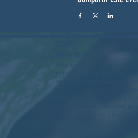
SOBRE
NOSOTROS
Woodstock CAN es un colectivo autó
partidista y liderado por voluntarios q
servicios en Woodstock, Georgia y sus
Creemos que nuestra democracia fun
cuando todos participan. Trabajando j
defendemos nuestras libertades, apo
vecinos y garantizamos que nuestro go
voluntad popular.