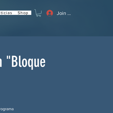
Join or Log In
ticias
Shop
n "Bloque
programa