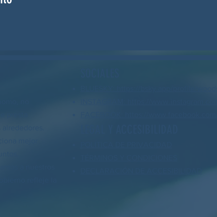
SOCIALES
BLUESKY: https://bsky.app/profile/wood
nomo, no
INSTAGRAM: https://www.instagram.co
ue presta
FACEBOOK: https://www.facebook.com/
LEGAL Y ACCESIBILIDAD
 alrededores.
ciona mejor
POLÍTICA DE PRIVACIDAD
untos,
TÉRMINOS Y CONDICIONES
yamos a nuestros
DECLARACIÓN DE ACCESIBILIDAD
bierno refleje la