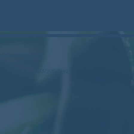
stockcan.bsky.social
m/woodstock_can/
profile.php?id=61573799888446