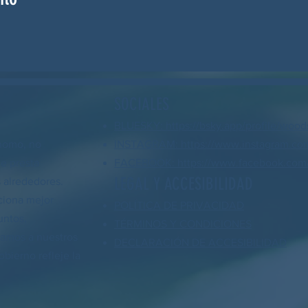
SOCIALES
BLUESKY: https://bsky.app/profile/wood
nomo, no
INSTAGRAM: https://www.instagram.co
ue presta
FACEBOOK: https://www.facebook.com/
LEGAL Y ACCESIBILIDAD
 alrededores.
ciona mejor
POLÍTICA DE PRIVACIDAD
untos,
TÉRMINOS Y CONDICIONES
yamos a nuestros
DECLARACIÓN DE ACCESIBILIDAD
bierno refleje la