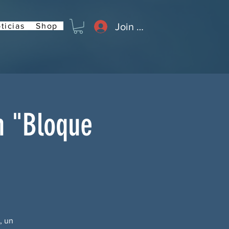
Join or Log In
ticias
Shop
n "Bloque
, un