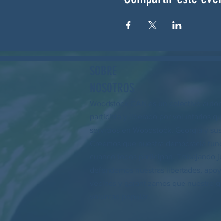
SOBRE
NOSOTROS
Woodstock CAN es un colectivo autó
partidista y liderado por voluntarios q
servicios en Woodstock, Georgia y sus
Creemos que nuestra democracia fun
cuando todos participan. Trabajando j
defendemos nuestras libertades, apo
vecinos y garantizamos que nuestro go
voluntad popular.