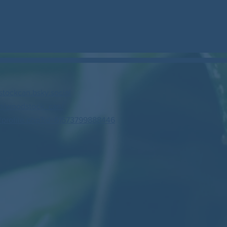
stockcan.bsky.social
m/woodstock_can/
profile.php?id=61573799888446