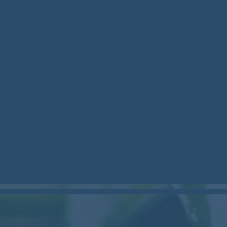
stockcan.bsky.social