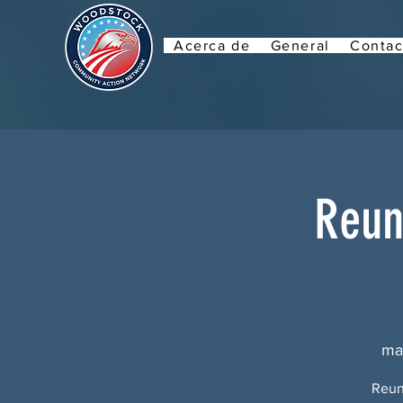
Acerca de
General
Contac
Reun
ma
Reun