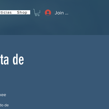
Join or Log In
ticias
Shop
ta de
okee
do de