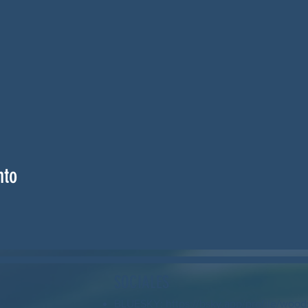
nto
SOCIALES
BLUESKY: https://bsky.app/profile/wood