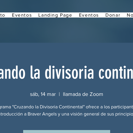
to
Eventos
Landing Page
Eventos
Donar
No
ndo la divisoria conti
sáb, 14 mar
  |  
llamada de Zoom
grama "Cruzando la Divisoria Continental" ofrece a los participan
ntroducción a Braver Angels y una visión general de sus principio