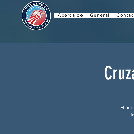
Acerca de
General
Contac
Cruza
El pro
i