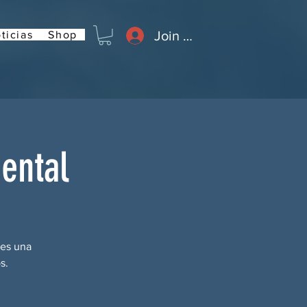
Join or Log In
ticias
Shop
nental
tes una
s.