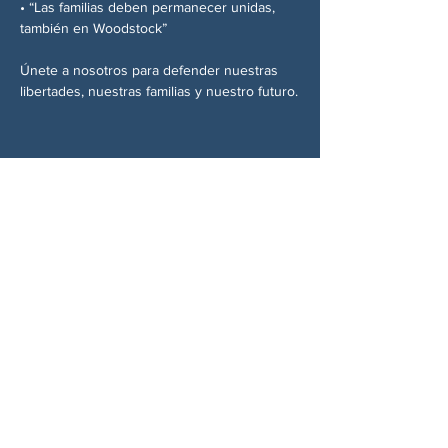
• “Las familias deben permanecer unidas, 
también en Woodstock”
Únete a nosotros para defender nuestras 
libertades, nuestras familias y nuestro futuro.
Compartir este evento
SOBRE NOSOTROS
Woodstock CAN es un colectivo autónomo,
no partidista y liderado por voluntarios que
presta servicios en Woodstock, Georgia y
sus alrededores. Creemos que nuestra
democracia funciona mejor cuando todos