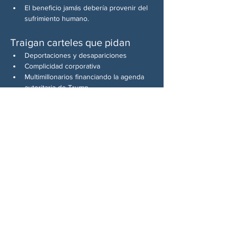
El beneficio jamás debería provenir del 
sufrimiento humano.
Traigan carteles que pidan
Deportaciones y desapariciones
Complicidad corporativa
Multimillonarios financiando la agenda 
autoritaria de Trump.
Ejemplos de señales:
“Detengan las desapariciones”
“El dolor no trae beneficios”
“Target y Home Depot: Dejen de 
financiar a ICE”
“Las familias deben permanecer unidas, 
también en Woodstock”.