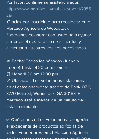
Por favor, confirme su asistencia aquí: 
https://www.mobilize.us/mobilize/event/7955
25/
¡Gracias por inscribirse para recolectar en el 
Mercado Agrícola de Woodstock! 
Esperamos colaborar con usted para ayudar 
a reducir el desperdicio de alimentos y 
alimentar a nuestros vecinos necesitados.
📅 Fecha: Todos los sábados (llueva o 
truene), hasta el 20 de diciembre
⏰ Hora: 11:30 am-12:30 pm
📍 Ubicación: Los voluntarios estacionarán 
en el estacionamiento trasero de Bank OZK, 
8770 Main St, Woodstock, GA 30188. El 
mercado está a menos de un minuto del 
estacionamiento.
✅ Qué esperar: Los voluntarios recogerán 
el excedente de productos agrícolas de 
varios vendedores en el Mercado Agrícola 
de Woodstock antes del cierre a las 12:00 p. 