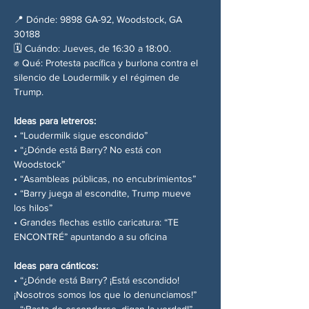
📍 Dónde: 9898 GA-92, Woodstock, GA 
30188
🗓️ Cuándo: Jueves, de 16:30 a 18:00.
✊ Qué: Protesta pacífica y burlona contra el 
silencio de Loudermilk y el régimen de 
Trump.
Ideas para letreros:
• “Loudermilk sigue escondido”
• “¿Dónde está Barry? No está con 
Woodstock”
• “Asambleas públicas, no encubrimientos”
• “Barry juega al escondite, Trump mueve 
los hilos”
• Grandes flechas estilo caricatura: “TE 
ENCONTRÉ” apuntando a su oficina
Ideas para cánticos:
• “¿Dónde está Barry? ¡Está escondido! 
¡Nosotros somos los que lo denunciamos!”
• “¡Basta de esconderse, digan la verdad!”