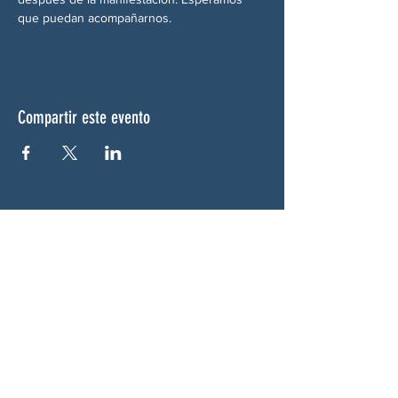
que puedan acompañarnos.
Compartir este evento
SOBRE NOSOTROS
Woodstock CAN es un colectivo autónomo,
no partidista y liderado por voluntarios que
presta servicios en Woodstock, Georgia y
sus alrededores. Creemos que nuestra
democracia funciona mejor cuando todos
participan. Trabajando juntos, defendemos
nuestras libertades, apoyamos a nuestros
vecinos y garantizamos que nuestro