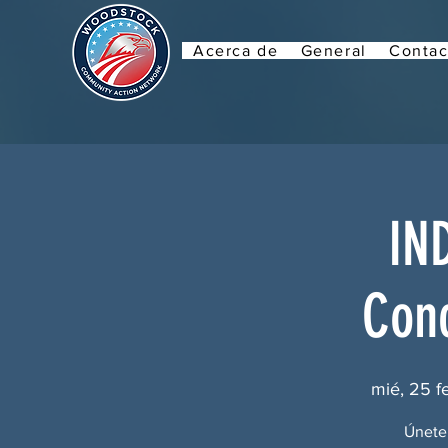
Acerca de
General
Contac
IN
Conc
mié, 25 f
Únete 