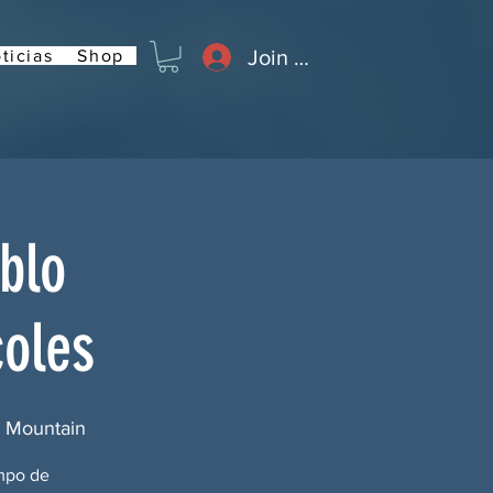
Join or Log In
ticias
Shop
blo
coles
w Mountain
ampo de