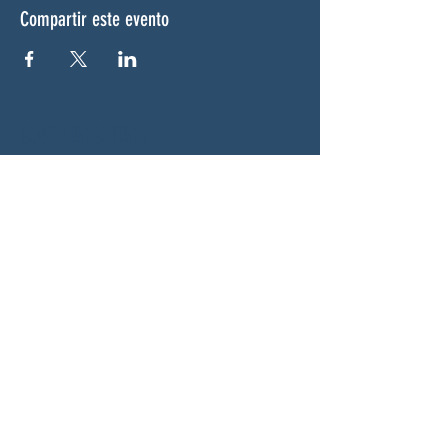
Compartir este evento
SOBRE NOSOTROS
Woodstock CAN es un colectivo autónomo,
no partidista y liderado por voluntarios que
presta servicios en Woodstock, Georgia y
sus alrededores. Creemos que nuestra
democracia funciona mejor cuando todos
participan. Trabajando juntos, defendemos
nuestras libertades, apoyamos a nuestros
vecinos y garantizamos que nuestro
gobierno refleje la voluntad popular.
SOCIALES