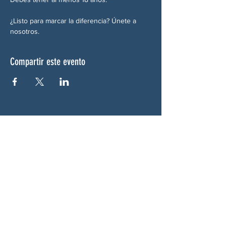
¿Listo para marcar la diferencia? Únete a 
nosotros.
Compartir este evento
SOBRE NOSOTROS
Woodstock CAN es un colectivo autónomo,
no partidista y liderado por voluntarios que
presta servicios en Woodstock, Georgia y
sus alrededores. Creemos que nuestra
democracia funciona mejor cuando todos
participan. Trabajando juntos, defendemos
nuestras libertades, apoyamos a nuestros
vecinos y garantizamos que nuestro