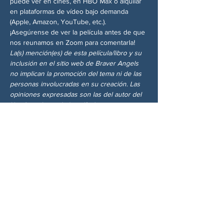
puede ver en cines, en HBO Max o alquilar 
en plataformas de vídeo bajo demanda 
(Apple, Amazon, YouTube, etc.).
¡Asegúrense de ver la película antes de que 
nos reunamos en Zoom para comentarla!
La(s) mención(es) de esta película/libro y su 
inclusión en el sitio web de Braver Angels 
no implican la promoción del tema ni de las 
personas involucradas en su creación. Las 
opiniones expresadas son las del autor del 
libro/creadores de la película.
Compartir este evento
SOBRE NOSOTROS
Woodstock CAN es un colectivo autónomo,
no partidista y liderado por voluntarios que