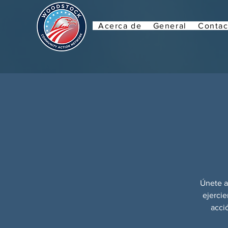
Acerca de
General
Contac
Únete a
ejerci
acció