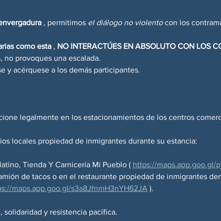
 envergadura
 , permitimos 
el diálogo no violento
 con los contrama
arias como esta
 , 
NO INTERACTÚES EN ABSOLUTO CON LOS 
s, no provoques una escalada.
se y acérquese a los demás participantes.
tacione legalmente en los estacionamientos de los centros comerc
ios locales propiedad de inmigrantes durante su estancia:
tino, Tienda Y Carnicería Mi Pueblo ( 
https://maps.app.goo.g
ión de tacos o en el restaurante propiedad de inmigrantes dent
ps://maps.app.goo.gl/s3a8JfnmH3nYH62JA
 ).
, solidaridad y resistencia pacífica.