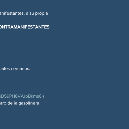
nifestantes, a su propia 
CONTRAMANIFESTANTES
 . 
iales cercanos.
l/pjD59PH8VArbBkms6
 )
ro de la gasolinera 