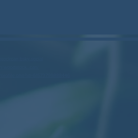
stockcan.bsky.social
m/woodstock_can/
profile.php?id=61573799888446