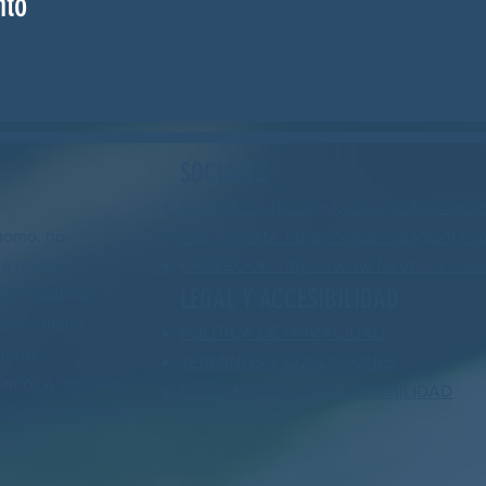
nto
SOCIALES
BLUESKY: https://bsky.app/profile/wood
nomo, no
INSTAGRAM: https://www.instagram.co
ue presta
FACEBOOK: https://www.facebook.com/
LEGAL Y ACCESIBILIDAD
 alrededores.
ciona mejor
POLÍTICA DE PRIVACIDAD
untos,
TÉRMINOS Y CONDICIONES
yamos a nuestros
DECLARACIÓN DE ACCESIBILIDAD
bierno refleje la