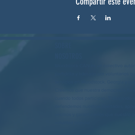
Compartir este eve
SOBRE
NOSOTROS
Woodstock CAN es un colectivo autó
partidista y liderado por voluntarios q
servicios en Woodstock, Georgia y sus
Creemos que nuestra democracia fun
cuando todos participan. Trabajando j
defendemos nuestras libertades, apo
vecinos y garantizamos que nuestro go
voluntad popular.