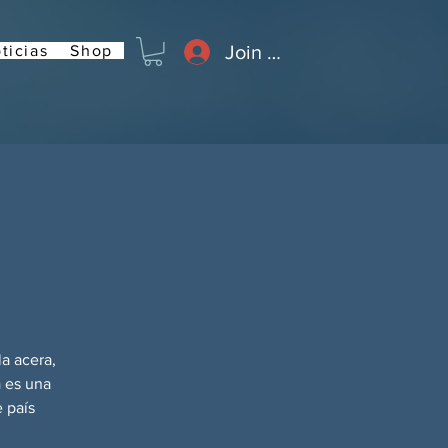
Join or Log In
ticias
Shop
n
a acera,
 es una
e país