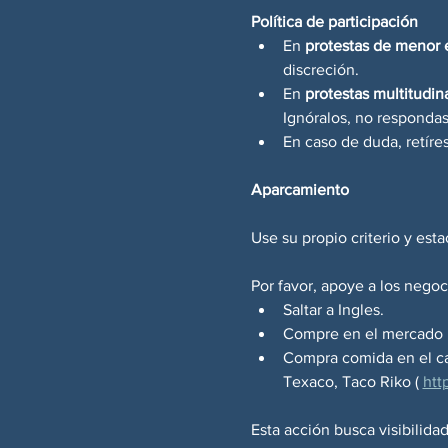
Política de participación
En 
protestas de menor
discreción.
En 
protestas multitudin
Ignóralos, no responda
En caso de duda, retíre
Aparcamiento
Use su propio criterio y es
Por favor, apoye a los negoc
Saltar a Ingles.
Compre en el mercado la
Compra comida en el cam
Texaco, Taco Riko ( 
htt
Esta acción busca visibilidad