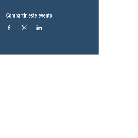
Compartir este evento
SOBRE NOSOTROS
Woodstock CAN es un colectivo autónomo,
no partidista y liderado por voluntarios que
presta servicios en Woodstock, Georgia y
sus alrededores. Creemos que nuestra
democracia funciona mejor cuando todos
participan. Trabajando juntos, defendemos
nuestras libertades, apoyamos a nuestros
vecinos y garantizamos que nuestro
gobierno refleje la voluntad popular.