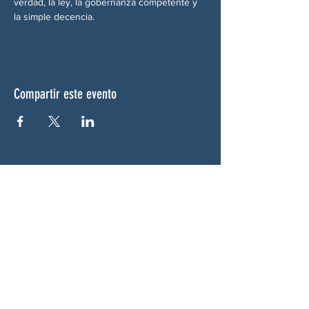
verdad, la ley, la gobernanza competente y 
la simple decencia.
Compartir este evento
SOBRE NOSOTROS
Woodstock CAN es un colectivo autónomo,
no partidista y liderado por voluntarios que
presta servicios en Woodstock, Georgia y
sus alrededores. Creemos que nuestra
democracia funciona mejor cuando todos
participan. Trabajando juntos, defendemos
nuestras libertades, apoyamos a nuestros
vecinos y garantizamos que nuestro