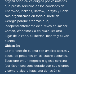
organización cívica dirigida por voluntarios 
que presta servicios en los condados de 
Cherokee, Pickens, Bartow, Forsyth y Cobb. 
Nos organizamos en todo el norte de 
Georgia porque creemos que, 
independientemente de si vives en Jasper, 
Canton, Woodstock o en cualquier otro 
lugar de la zona, tu libertad importa y tu voz 
cuenta.
Ubicación:
La intersección cuenta con amplias aceras y 
pasos de peatones en las cuatro esquinas. 
Estacione en un negocio o iglesia cercana 
(por favor, sea considerado con sus clientes 
y compre algo o haga una donación si 
puede; estacione bajo su propia 
responsabilidad) y ¡búsquenos en la 
esquina! No se requiere experiencia. 
Simplemente preséntese.
Accesibilidad:
Este evento se realiza en las aceras 
públicas. Hay aparcamiento en la calle cerca. 