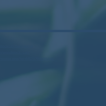
stockcan.bsky.social
m/woodstock_can/
profile.php?id=61573799888446