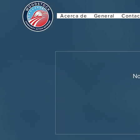
Acerca de
General
Contac
No