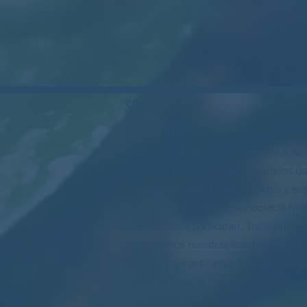
SOBRE
NOSOTROS
Woodstock CAN es un colectivo autó
partidista y liderado por voluntarios q
servicios en Woodstock, Georgia y sus
Creemos que nuestra democracia fun
cuando todos participan. Trabajando j
defendemos nuestras libertades, apo
vecinos y garantizamos que nuestro go
voluntad popular.