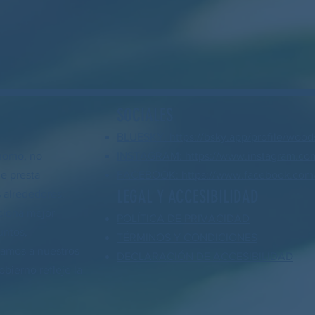
SOCIALES
BLUESKY: https://bsky.app/profile/wood
nomo, no
INSTAGRAM: https://www.instagram.co
ue presta
FACEBOOK: https://www.facebook.com/
LEGAL Y ACCESIBILIDAD
 alrededores.
ciona mejor
POLÍTICA DE PRIVACIDAD
untos,
TÉRMINOS Y CONDICIONES
yamos a nuestros
DECLARACIÓN DE ACCESIBILIDAD
bierno refleje la