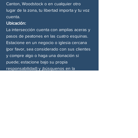
Canton, Woodstock o en cualquier otro 
lugar de la zona, tu libertad importa y tu voz 
cuenta.
Ubicación:
La intersección cuenta con amplias aceras y 
pasos de peatones en las cuatro esquinas. 
Estacione en un negocio o iglesia cercana 
(por favor, sea considerado con sus clientes 
y compre algo o haga una donación si 
puede; estacione bajo su propia 
responsabilidad) y ¡búsquenos en la 
esquina! No se requiere experiencia. 
Simplemente preséntese.
Accesibilidad:
Este evento se realiza en las aceras 
públicas. Hay aparcamiento en la calle cerca. 
Se recomienda vestir de acuerdo al clima y 
traer agua.