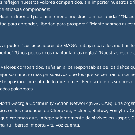
 reflejan nuestros valores compartidos, sin importar nuestros or
de eficacia comprobada:
estra libertad para mantener a nuestras familias unidas" "Nacido
tad para aprender, libertad para prosperar" "Mantengamos nuest
 al poder: "Los acosadores de MAGA trabajan para los multimillon
bertad" "Unos pocos ricos manipulan las reglas" "Nuestras escuela
valores compartidos, señalan a los responsables de los daños q
ejor son mucho más persuasivos que los que se centran únicamen
 te apasiona, no solo de lo que temes. Pero si quieres ser irrever
adas palabrotas.
 North Georgia Community Action Network (NGA CAN), una organiz
icios en los condados de Cherokee, Pickens, Bartow, Forsyth y 
orque creemos que, independientemente de si vives en Jasper, 
na, tu libertad importa y tu voz cuenta.