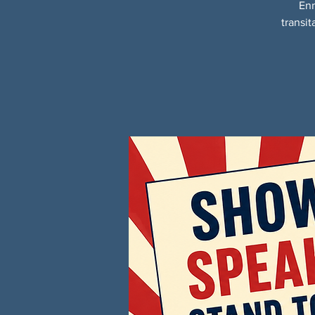
Enm
transi