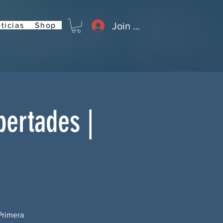
Join or Log In
ticias
Shop
bertades |
Primera