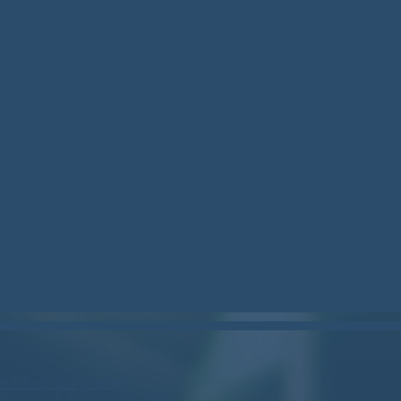
stockcan.bsky.social