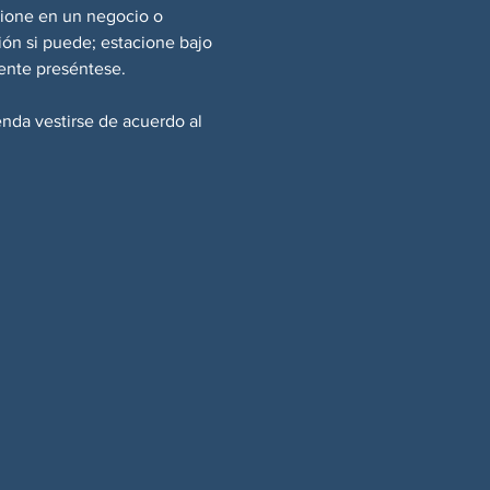
cione en un negocio o 
ión si puede; estacione bajo 
ente preséntese.
enda vestirse de acuerdo al 