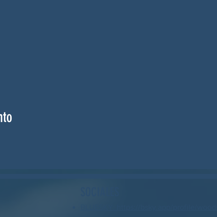
nto
SOCIALES
BLUESKY: https://bsky.app/profile/wood