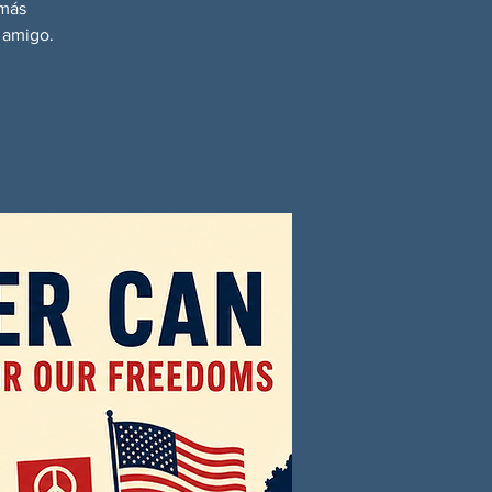
 más
 amigo.