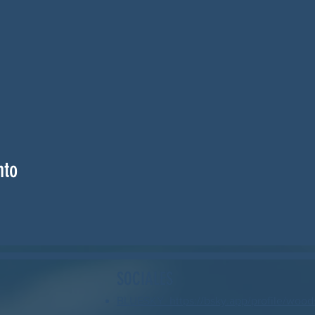
nto
SOCIALES
BLUESKY: https://bsky.app/profile/wood