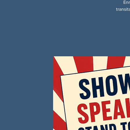
Enm
transi