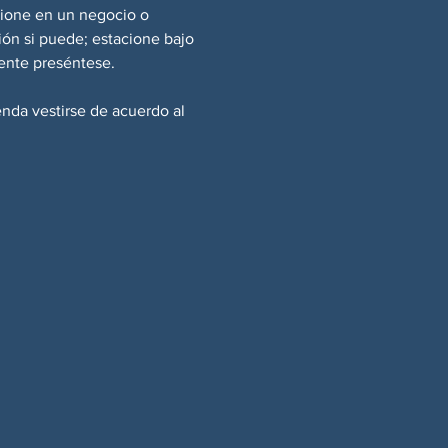
cione en un negocio o 
ión si puede; estacione bajo 
ente preséntese.
enda vestirse de acuerdo al 