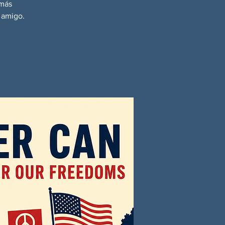
 más
 amigo.