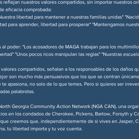
 reflejan nuestros valores compartidos, sin importar nuestros or
de eficacia comprobada:
estra libertad para mantener a nuestras familias unidas" "Nacido
tad para aprender, libertad para prosperar" "Mantengamos nuest
 al poder: "Los acosadores de MAGA trabajan para los multimillon
bertad" "Unos pocos ricos manipulan las reglas" "Nuestras escuela
valores compartidos, señalan a los responsables de los daños q
ejor son mucho más persuasivos que los que se centran únicamen
 te apasiona, no solo de lo que temes. Pero si quieres ser irrever
adas palabrotas.
 North Georgia Community Action Network (NGA CAN), una organiz
icios en los condados de Cherokee, Pickens, Bartow, Forsyth y 
orque creemos que, independientemente de si vives en Jasper, 
na, tu libertad importa y tu voz cuenta.