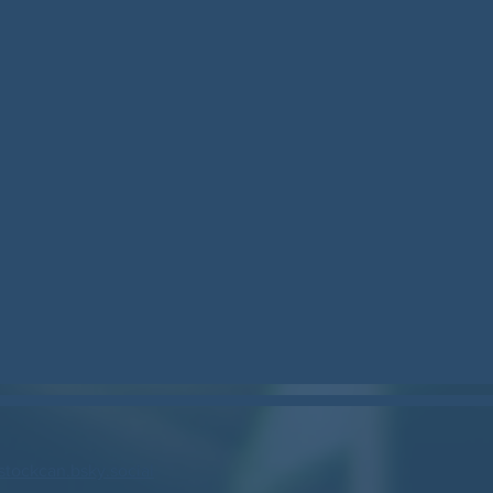
stockcan.bsky.social