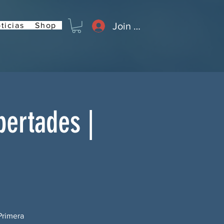
Join or Log In
ticias
Shop
bertades |
Primera