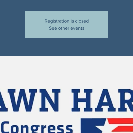
Registration is closed
See other events