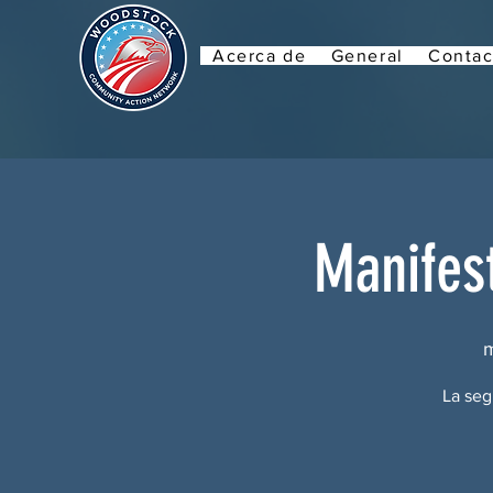
Acerca de
General
Contac
Manifes
m
La seg