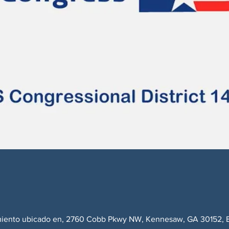
miento ubicado en, 2760 Cobb Pkwy NW, Kennesaw, GA 30152, E