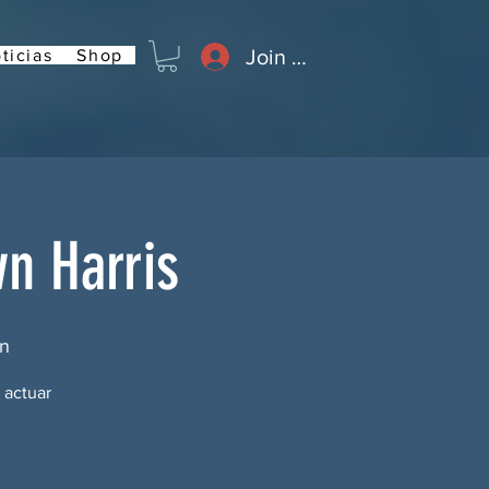
Join or Log In
ticias
Shop
n Harris
en
 actuar