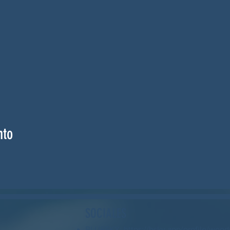
nto
SOCIALES
BLUESKY: https://bsky.app/profile/wood