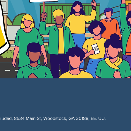
ciudad, 8534 Main St, Woodstock, GA 30188, EE. UU.