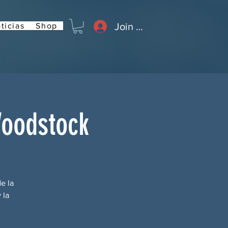
Join or Log In
ticias
Shop
Woodstock
e la
 la