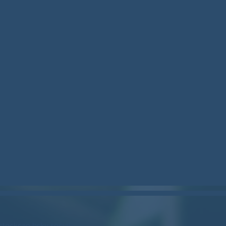
stockcan.bsky.social