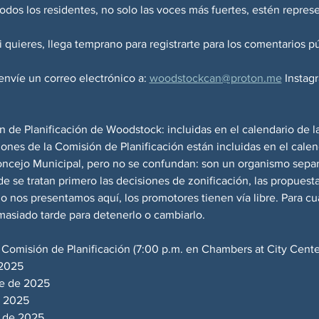
 todos los residentes, no solo las voces más fuertes, estén repres
i quieres, llega temprano para registrarte para los comentarios pú
envíe un correo electrónico a: 
woodstockcan@proton.me
 Instag
 de Planificación de Woodstock: incluidas en el calendario de l
ones de la Comisión de Planificación están incluidas en el calen
Concejo Municipal, pero no se confundan: son un organismo sepa
e se tratan primero las decisiones de zonificación, las propuestas
 no nos presentamos aquí, los promotores tienen vía libre. Para cu
asiado tarde para detenerlo o cambiarlo.
 Comisión de Planificación (7:00 p.m. en Chambers at City Cente
 2025
re de 2025
e 2025
 de 2025