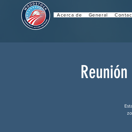
Acerca de
General
Contac
Reunión 
Est
zo