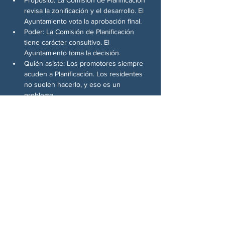
revisa la zonificación y el desarrollo. El 
Ayuntamiento vota la aprobación final.
Poder: La Comisión de Planificación 
tiene carácter consultivo. El 
Ayuntamiento toma la decisión.
Quién asiste: Los promotores siempre 
acuden a Planificación. Los residentes 
no suelen hacerlo, y eso es un 
problema.
Por qué es importante: La Comisión de 
Planificación es su mejor opción para 
frenar el desarrollo deficiente o 
impulsar mejores resultados. Si 
esperamos hasta el Ayuntamiento, la 
batalla ya está perdida.
Compartir este evento