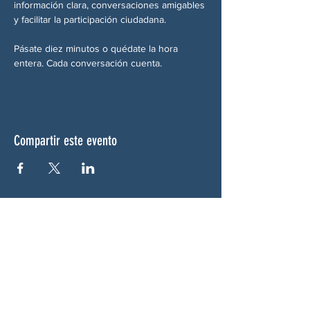
información clara, conversaciones amigables 
y facilitar la participación ciudadana.
Pásate diez minutos o quédate la hora 
entera. Cada conversación cuenta.
Compartir este evento
SOBRE NOSOTROS
Woodstock CAN es un colectivo autónomo,
no partidista y liderado por voluntarios que
presta servicios en Woodstock, Georgia y
sus alrededores. Creemos que nuestra
democracia funciona mejor cuando todos