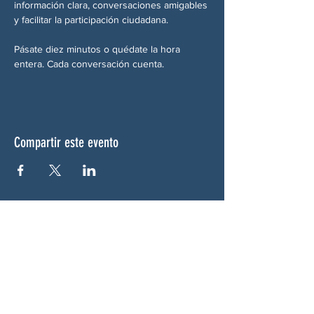
información clara, conversaciones amigables 
y facilitar la participación ciudadana.
Pásate diez minutos o quédate la hora 
entera. Cada conversación cuenta.
Compartir este evento
SOBRE NOSOTROS
Woodstock CAN es un colectivo autónomo,
no partidista y liderado por voluntarios que
presta servicios en Woodstock, Georgia y
sus alrededores. Creemos que nuestra
democracia funciona mejor cuando todos