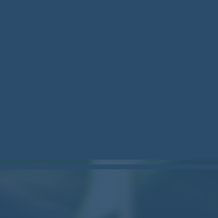
stockcan.bsky.social
m/woodstock_can/