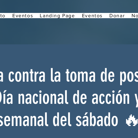
to
Eventos
Landing Page
Eventos
Donar
No
 contra la toma de po
ía nacional de acción 
semanal del sábado 