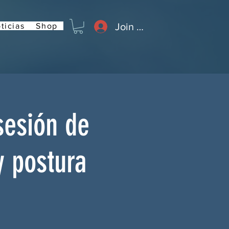
Join or Log In
ticias
Shop
sesión de
y postura
