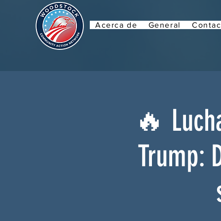
Acerca de
General
Contac
🔥 Lucha
Trump: D