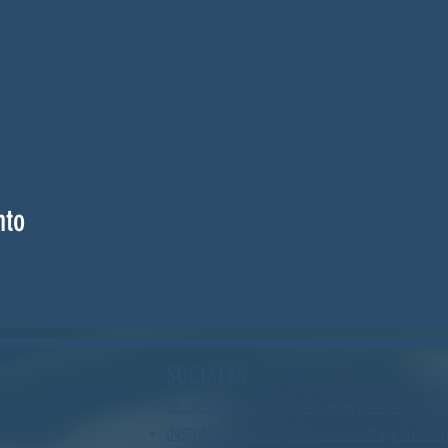
nto
SOCIALES
BLUESKY: https://bsky.app/profile/wood
nomo, no
INSTAGRAM: https://www.instagram.co