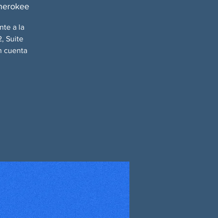
Cherokee
nte a la
, Suite
n cuenta