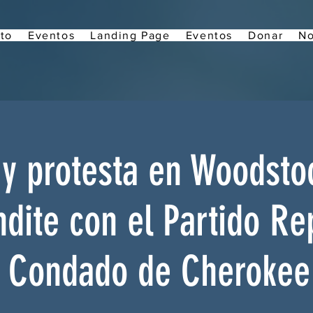
to
Eventos
Landing Page
Eventos
Donar
No
 y protesta en Woodsto
ndite con el Partido Re
l Condado de Cherokee 