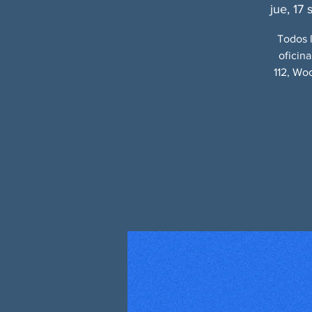
jue, 17 
Todos l
oficin
112, Wo