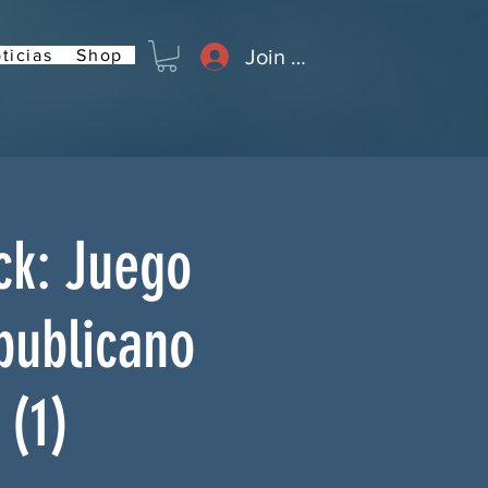
Join or Log In
ticias
Shop
ck: Juego
publicano
(1)