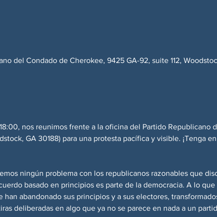
cano del Condado de Cherokee, 9425 GA-92, suite 112, Woodstoc
 18:00, nos reunimos frente a la oficina del Partido Republican
stock, GA 30188) para una protesta pacífica y visible. ¡Tenga en
nemos ningún problema con los republicanos razonables que dis
acuerdo basado en principios es parte de la democracia. A lo qu
han abandonado sus principios y a sus electores, transformados 
ras deliberadas en algo que ya no se parece en nada a un partido