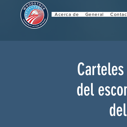
Acerca de
General
Contac
Carteles
del esco
de