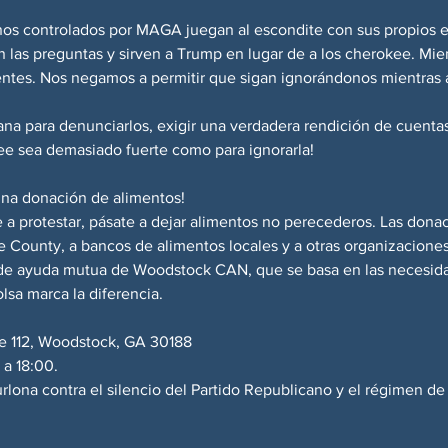
os controlados por MAGA juegan al escondite con sus propios ele
 las preguntas y sirven a Trump en lugar de a los cherokee. Mie
ntes. Nos negamos a permitir que sigan ignorándonos mientras 
na para denunciarlos, exigir una verdadera rendición de cuentas
e sea demasiado fuerte como para ignorarla!
una donación de alimentos!
 protestar, pásate a dejar alimentos no perecederos. Las donac
 County, a bancos de alimentos locales y a otras organizaciones 
o de ayuda mutua de Woodstock CAN, que se basa en las necesid
lsa marca la diferencia.
e 112, Woodstock, GA 30188
 a 18:00.
urlona contra el silencio del Partido Republicano y el régimen d