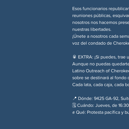
Esos funcionarios republican
reuniones públicas, esquivan
nosotros nos hacemos prese
nuestras libertades.
¡Únete a nosotros cada sema
voz del condado de Cheroke
🥫 EXTRA: ¡Si puedes, trae 
Aunque no puedas quedarte a
Latino Outreach of Cherokee
sobre se destinará al fond
Cada lata, cada caja, cada bo
📍 Dónde: 9425 GA-92, Suit
🗓️ Cuándo: Jueves, de 16:30
✊ Qué: Protesta pacífica y b