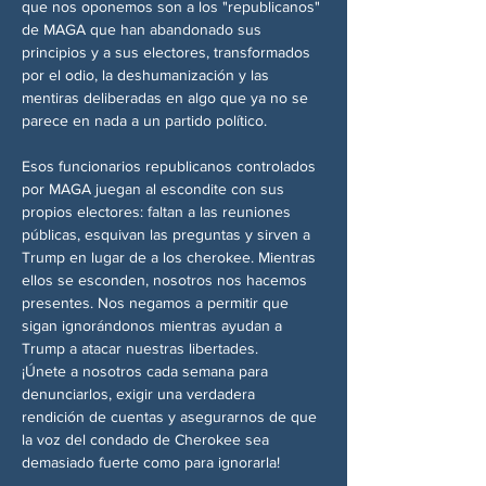
que nos oponemos son a los "republicanos" 
de MAGA que han abandonado sus 
principios y a sus electores, transformados 
por el odio, la deshumanización y las 
mentiras deliberadas en algo que ya no se 
parece en nada a un partido político.
Esos funcionarios republicanos controlados 
por MAGA juegan al escondite con sus 
propios electores: faltan a las reuniones 
públicas, esquivan las preguntas y sirven a 
Trump en lugar de a los cherokee. Mientras 
ellos se esconden, nosotros nos hacemos 
presentes. Nos negamos a permitir que 
sigan ignorándonos mientras ayudan a 
Trump a atacar nuestras libertades.
¡Únete a nosotros cada semana para 
denunciarlos, exigir una verdadera 
rendición de cuentas y asegurarnos de que 
la voz del condado de Cherokee sea 
demasiado fuerte como para ignorarla!