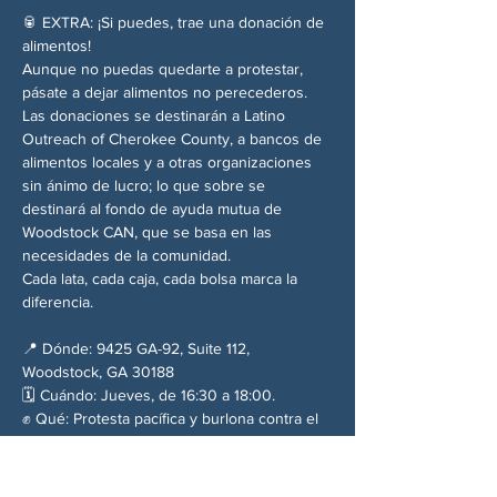
🥫 EXTRA: ¡Si puedes, trae una donación de 
alimentos!
Aunque no puedas quedarte a protestar, 
pásate a dejar alimentos no perecederos. 
Las donaciones se destinarán a Latino 
Outreach of Cherokee County, a bancos de 
alimentos locales y a otras organizaciones 
sin ánimo de lucro; lo que sobre se 
destinará al fondo de ayuda mutua de 
Woodstock CAN, que se basa en las 
necesidades de la comunidad.
Cada lata, cada caja, cada bolsa marca la 
diferencia.
📍 Dónde: 9425 GA-92, Suite 112, 
Woodstock, GA 30188
🗓️ Cuándo: Jueves, de 16:30 a 18:00.
✊ Qué: Protesta pacífica y burlona contra el 
silencio del Partido Republicano y el 
régimen de Trump.