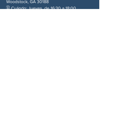
Woodstock, GA 30188
🗓️ Cuándo: Jueves, de 16:30 a 18:00.
✊ Qué: Protesta pacífica y burlona contra el 
silencio del Partido Republicano y el 
régimen de Trump.
Compartir este evento
SOBRE NOSOTROS
Woodstock CAN es un colectivo autónomo,
no partidista y liderado por voluntarios que
presta servicios en Woodstock, Georgia y
sus alrededores. Creemos que nuestra
democracia funciona mejor cuando todos