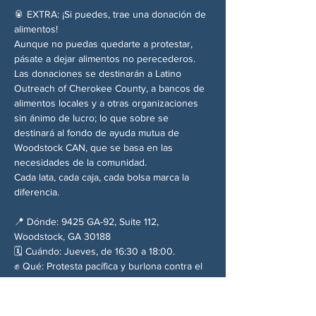
🥫 EXTRA: ¡Si puedes, trae una donación de 
alimentos!
Aunque no puedas quedarte a protestar, 
pásate a dejar alimentos no perecederos. 
Las donaciones se destinarán a Latino 
Outreach of Cherokee County, a bancos de 
alimentos locales y a otras organizaciones 
sin ánimo de lucro; lo que sobre se 
destinará al fondo de ayuda mutua de 
Woodstock CAN, que se basa en las 
necesidades de la comunidad.
Cada lata, cada caja, cada bolsa marca la 
diferencia.
📍 Dónde: 9425 GA-92, Suite 112, 
Woodstock, GA 30188
🗓️ Cuándo: Jueves, de 16:30 a 18:00.
✊ Qué: Protesta pacífica y burlona contra el 
silencio del Partido Republicano y el 
régimen de Trump.