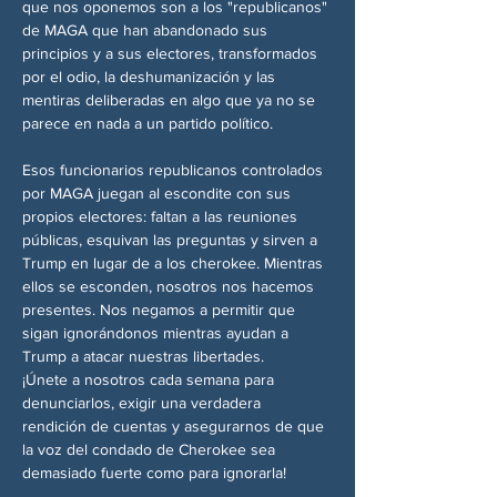
que nos oponemos son a los "republicanos" 
de MAGA que han abandonado sus 
principios y a sus electores, transformados 
por el odio, la deshumanización y las 
mentiras deliberadas en algo que ya no se 
parece en nada a un partido político.
Esos funcionarios republicanos controlados 
por MAGA juegan al escondite con sus 
propios electores: faltan a las reuniones 
públicas, esquivan las preguntas y sirven a 
Trump en lugar de a los cherokee. Mientras 
ellos se esconden, nosotros nos hacemos 
presentes. Nos negamos a permitir que 
sigan ignorándonos mientras ayudan a 
Trump a atacar nuestras libertades.
¡Únete a nosotros cada semana para 
denunciarlos, exigir una verdadera 
rendición de cuentas y asegurarnos de que 
la voz del condado de Cherokee sea 
demasiado fuerte como para ignorarla!