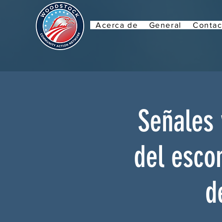
Acerca de
General
Contac
Señales 
del esco
d