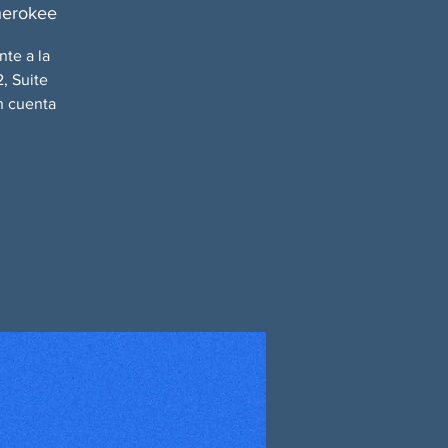
herokee
nte a la
, Suite
n cuenta