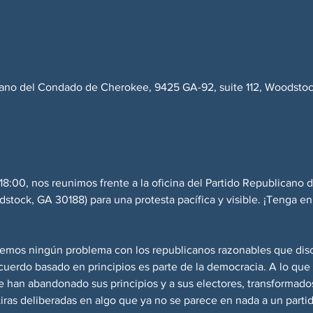
cano del Condado de Cherokee, 9425 GA-92, suite 112, Woodstoc
 18:00, nos reunimos frente a la oficina del Partido Republican
stock, GA 30188) para una protesta pacífica y visible. ¡Tenga en
nemos ningún problema con los republicanos razonables que dis
acuerdo basado en principios es parte de la democracia. A lo qu
han abandonado sus principios y a sus electores, transformados 
ras deliberadas en algo que ya no se parece en nada a un partido