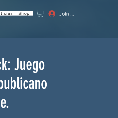
Join or Log In
ticias
Shop
ck: Juego
publicano
e.