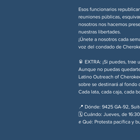
Esos funcionarios republican
reuniones públicas, esquivan
nosotros nos hacemos prese
nuestras libertades.
¡Únete a nosotros cada sema
voz del condado de Cheroke
🥫 EXTRA: ¡Si puedes, trae 
Aunque no puedas quedarte a
Latino Outreach of Cherokee
sobre se destinará al fond
Cada lata, cada caja, cada bo
📍 Dónde: 9425 GA-92, Suit
🗓️ Cuándo: Jueves, de 16:30
✊ Qué: Protesta pacífica y b