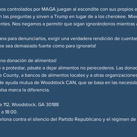
os controlados por MAGA juegan al escondite con sus propios ele
 las preguntas y sirven a Trump en lugar de a los cherokee. Mie
ntes. Nos negamos a permitir que sigan ignorándonos mientras 
na para denunciarlos, exigir una verdadera rendición de cuentas
e sea demasiado fuerte como para ignorarla!
una donación de alimentos!
 protestar, pásate a dejar alimentos no perecederos. Las donac
 County, a bancos de alimentos locales y a otras organizaciones 
o de ayuda mutua de Woodstock CAN, que se basa en las necesid
lsa marca la diferencia.
e 112, Woodstock, GA 30188
 a 18:00.
urlona contra el silencio del Partido Republicano y el régimen d