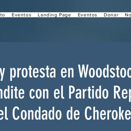
to
Eventos
Landing Page
Eventos
Donar
No
y protesta en Woodsto
ndite con el Partido Re
el Condado de Cheroke