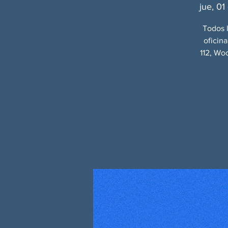
jue, 01
Todos l
oficin
112, Wo