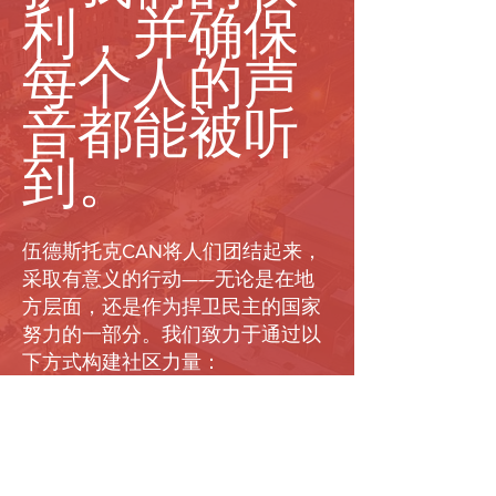
利，并确保
每个人的声
音都能被听
到。
伍德斯托克CAN将人们团结起来，
采取有意义的行动——无论是在地
方层面，还是作为捍卫民主的国家
努力的一部分。我们致力于通过以
下方式构建社区力量：
举办教育活动和讨论，让我们的社
区了解情况。
组织选民登记活动和外展活动，以
促进人们参与每次选举。