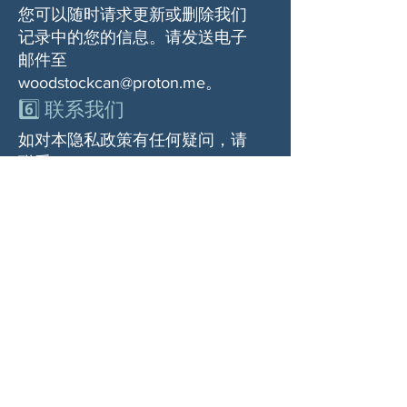
您可以随时请求更新或删除我们
记录中的您的信息。请发送电子
邮件至
woodstockcan@proton.me
。
6️⃣ 联系我们
如对本隐私政策有任何疑问，请
联系：
woodstockcan@proton.me
关于我们
伍德斯托克社区行动中心 (Woodstock CAN)
是一个无党派、由志愿者领导的自治团体，服
务于佐治亚州伍德斯托克及周边地区。我们相
信，当每个人都参与其中时，我们的民主才能
发挥最佳作用。通过共同努力，我们捍卫自
由，支持邻里，并确保我们的政府反映民意。