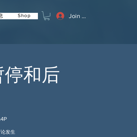
Join or Log In
Shop
息
暂停和后
h4P
，讨论发生