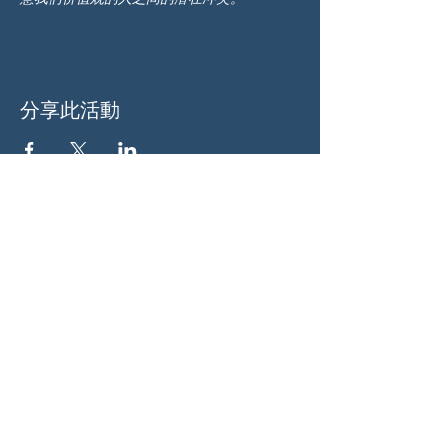
分享此活動
关于我们
伍德斯托克社区行动中心 (Woodstock CAN)
是一个无党派、由志愿者领导的自治团体，服
务于佐治亚州伍德斯托克及周边地区。我们相
信，当每个人都参与其中时，我们的民主才能
发挥最佳作用。通过共同努力，我们捍卫自
由，支持邻里，并确保我们的政府反映民意。