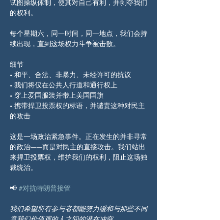
试图操纵体制，使其对自己有利，并剥夺我们
的权利。
每个星期六，同一时间，同一地点，我们会持
续出现，直到这场权力斗争被击败。
细节
• 和平、合法、非暴力、未经许可的抗议
• 我们将仅在公共人行道和通行权上
• 穿上爱国服装并带上美国国旗
• 携带捍卫投票权的标语，并谴责这种对民主
的攻击
这是一场政治紧急事件。正在发生的并非寻常
的政治——而是对民主的直接攻击。我们站出
来捍卫投票权，维护我们的权利，阻止这场独
裁统治。
📢 
#对抗特朗普接管
我们希望所有参与者都能努力缓和与那些不同
意我们价值观的人之间的潜在冲突。