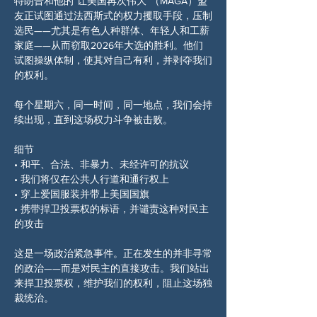
特朗普和他的“让美国再次伟大”（MAGA）盟
友正试图通过法西斯式的权力攫取手段，压制
选民——尤其是有色人种群体、年轻人和工薪
家庭——从而窃取2026年大选的胜利。他们
试图操纵体制，使其对自己有利，并剥夺我们
的权利。
每个星期六，同一时间，同一地点，我们会持
续出现，直到这场权力斗争被击败。
细节
• 和平、合法、非暴力、未经许可的抗议
• 我们将仅在公共人行道和通行权上
• 穿上爱国服装并带上美国国旗
• 携带捍卫投票权的标语，并谴责这种对民主
的攻击
这是一场政治紧急事件。正在发生的并非寻常
的政治——而是对民主的直接攻击。我们站出
来捍卫投票权，维护我们的权利，阻止这场独
裁统治。