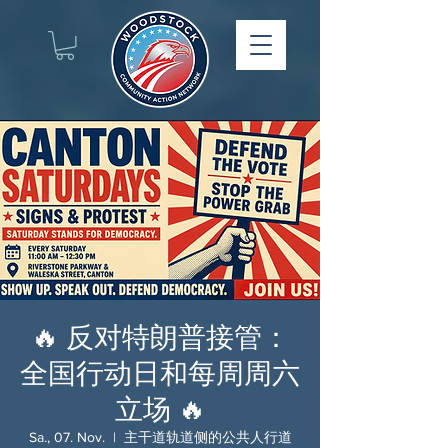
🔥 反对特朗普接管：
全国行动日和每周周六
立场 🔥
Sa., 07. Nov.
  |  
主干道轨道侧的公共人行道