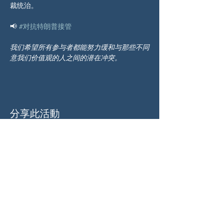
裁统治。
📢 
#对抗特朗普接管
我们希望所有参与者都能努力缓和与那些不同
意我们价值观的人之间的潜在冲突。
分享此活動
关于我们
伍德斯托克社区行动中心 (Woodstock CAN)
是一个无党派、由志愿者领导的自治团体，服
务于佐治亚州伍德斯托克及周边地区。我们相
信，当每个人都参与其中时，我们的民主才能