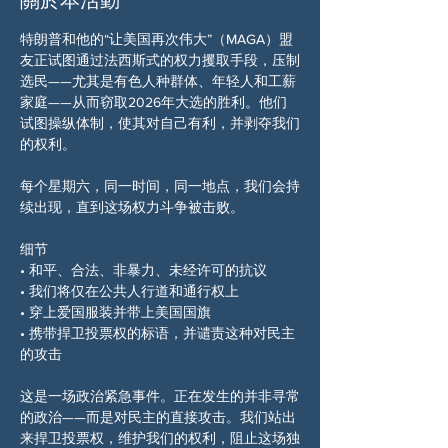
特朗普和他的“让美国再次伟大”（MAGA）盟
友正试图通过法西斯式的权力攫取手段，压制
选民——尤其是有色人种群体、年轻人和工薪
家庭——从而窃取2026年大选的胜利。他们
试图操纵体制，使其对自己有利，并剥夺我们
的权利。
每个星期六，同一时间，同一地点，我们会持
续出现，直到这场权力斗争被击败。
细节
• 和平、合法、非暴力、未经许可的抗议
• 我们将仅在公共人行道和通行权上
• 穿上爱国服装并带上美国国旗
• 携带捍卫投票权的标语，并谴责这种对民主
的攻击
这是一场政治紧急事件。正在发生的并非寻常
的政治——而是对民主的直接攻击。我们站出
来捍卫投票权，维护我们的权利，阻止这场独