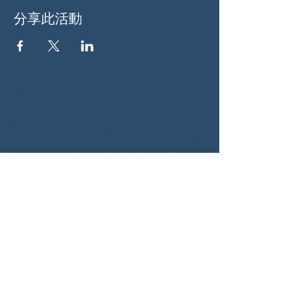
分享此活動
关于我们
伍德斯托克社区行动中心 (Woodstock CAN)
是一个无党派、由志愿者领导的自治团体，服
务于佐治亚州伍德斯托克及周边地区。我们相
信，当每个人都参与其中时，我们的民主才能
发挥最佳作用。通过共同努力，我们捍卫自
由，支持邻里，并确保我们的政府反映民意。
社交
蓝天：
https://bsky.app/profile/woodstockcan.bsky.s