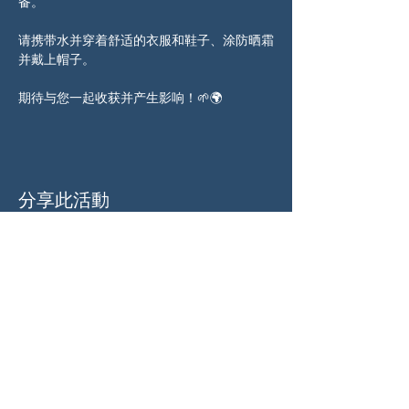
备。
请携带水并穿着舒适的衣服和鞋子、涂防晒霜
并戴上帽子。
期待与您一起收获并产生影响！🌱🌍
分享此活動
关于我们
伍德斯托克社区行动中心 (Woodstock CAN)
是一个无党派、由志愿者领导的自治团体，服
务于佐治亚州伍德斯托克及周边地区。我们相
信，当每个人都参与其中时，我们的民主才能