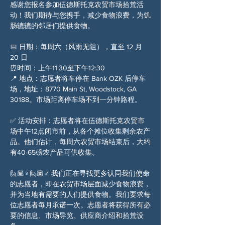
感谢您报名参加伍德斯托克农贸市场拾荒活
动！我们期待与您携手，减少食物浪费，为饥
肠辘辘的邻居们提供食物。
📅 日期：每周六（风雨无阻），直至 12 月 
20 日
⏰时间：上午11:30至下午12:30
📍 地点：志愿者将车停在 Bank OZK 后停车
场，地址：8770 Main St, Woodstock, GA 
30188。市场距离停车场不到一分钟路程。
✅ 活动安排：志愿者将在伍德斯托克农贸市
场中午12点闭市前，从各个摊位收集剩余农产
品。他们估计，每周六农贸市场结束后，大约
有40-65磅农产品可供收集。
🙋🏽♀️🙋🏽♂️ 我们正在寻找更多认同我们使命
的志愿者，即在农贸市场层面减少食物浪费，
并为当地有需要的人们提供食物。我们要求每
位志愿者每月承诺一次。志愿者将获得所有必
要的信息、市场导览、供应商介绍和拾荒设