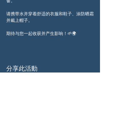
备。
请携带水并穿着舒适的衣服和鞋子、涂防晒霜
并戴上帽子。
期待与您一起收获并产生影响！🌱🌍
分享此活動
关于我们
伍德斯托克社区行动中心 (Woodstock CAN)
是一个无党派、由志愿者领导的自治团体，服
务于佐治亚州伍德斯托克及周边地区。我们相
信，当每个人都参与其中时，我们的民主才能