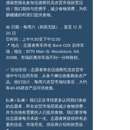
感谢您报名参加伍德斯托克农贸市场拾荒活
动！我们期待与您携手，减少食物浪费，为饥
肠辘辘的邻居们提供食物。
📅 日期：每周六（风雨无阻），直至 12 月 
20 日
⏰时间：上午11:30至下午12:30
📍 地点：志愿者将车停在 Bank OZK 后停车
场，地址：8770 Main St, Woodstock, GA 
30188。市场距离停车场不到一分钟路程。
✅ 活动安排：志愿者将在伍德斯托克农贸市
场中午12点闭市前，从各个摊位收集剩余农产
品。他们估计，每周六农贸市场结束后，大约
有40-65磅农产品可供收集。
🙋🏽♀️🙋🏽♂️ 我们正在寻找更多认同我们使命
的志愿者，即在农贸市场层面减少食物浪费，
并为当地有需要的人们提供食物。我们要求每
位志愿者每月承诺一次。志愿者将获得所有必
要的信息、市场导览、供应商介绍和拾荒设