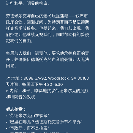
进行和平、明显的抗议。
劳德米尔克与自己的选民玩捉迷藏——缺席市
政厅会议，回避提问，为特朗普而不是伍德斯
托克音乐节服务。他躲起来，我们却出现。我
们拒绝让他继续无视我们，同时帮助特朗普侵
犯我们的自由。
每周加入我们，谴责他，要求他承担真正的责
任，并确保伍德斯托克的声音响亮得让人无法
回避。
📍 地址：9898 GA-92, Woodstock, GA 30188
🗓️时间：每周四下午 4:30–5:30
✊ 内容：和平、嘲讽地抗议劳德米尔克的沉默
和特朗普的政权
标志创意：
• “劳德米尔克仍在躲藏”
• “巴里在哪儿？伍德斯托克音乐节不举办”
• “市政厅，而不是掩盖”