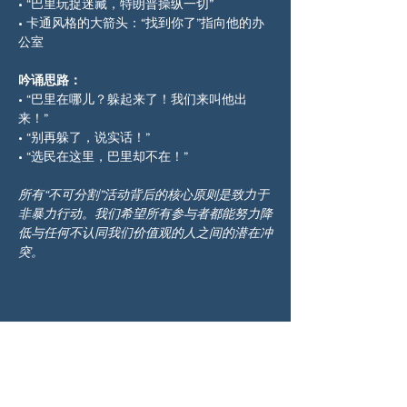
• “巴里玩捉迷藏，特朗普操纵一切”
• 卡通风格的大箭头：“找到你了”指向他的办
公室
吟诵思路：
• “巴里在哪儿？躲起来了！我们来叫他出
来！”
• “别再躲了，说实话！”
• “选民在这里，巴里却不在！”
所有“不可分割”活动背后的核心原则是致力于
非暴力行动。我们希望所有参与者都能努力降
低与任何不认同我们价值观的人之间的潜在冲
突。
分享此活動