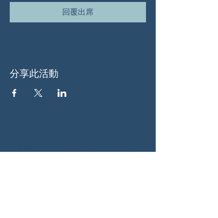
回覆出席
分享此活動
关于我们
伍德斯托克社区行动中心 (Woodstock CAN)
是一个无党派、由志愿者领导的自治团体，服
务于佐治亚州伍德斯托克及周边地区。我们相
信，当每个人都参与其中时，我们的民主才能
发挥最佳作用。通过共同努力，我们捍卫自
由，支持邻里，并确保我们的政府反映民意。