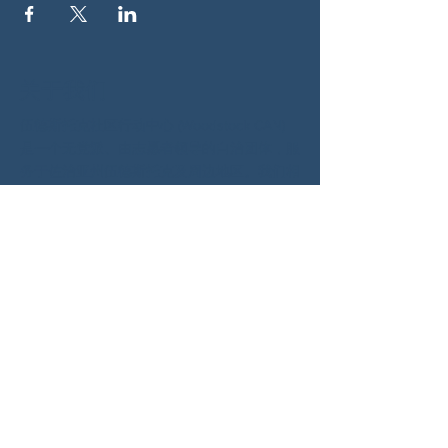
关于我们
伍德斯托克社区行动中心 (Woodstock CAN)
是一个无党派、由志愿者领导的自治团体，服
务于佐治亚州伍德斯托克及周边地区。我们相
信，当每个人都参与其中时，我们的民主才能
发挥最佳作用。通过共同努力，我们捍卫自
由，支持邻里，并确保我们的政府反映民意。
社交
蓝天：
https://bsky.app/profile/woodstockcan.bsky.s
ocial
INSTAGRAM：