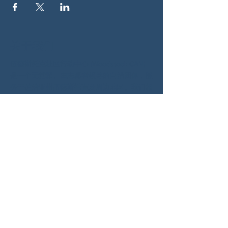
关于我们
伍德斯托克社区行动中心 (Woodstock CAN)
是一个无党派、由志愿者领导的自治团体，服
务于佐治亚州伍德斯托克及周边地区。我们相
信，当每个人都参与其中时，我们的民主才能
发挥最佳作用。通过共同努力，我们捍卫自
由，支持邻里，并确保我们的政府反映民意。
社交
蓝天：
https://bsky.app/profile/woodstockcan.bsky.s
ocial
INSTAGRAM：