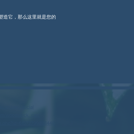
塑造它，那么这里就是您的
can.bsky.social
om/woodstock_can/
e.php?id=61573799888446