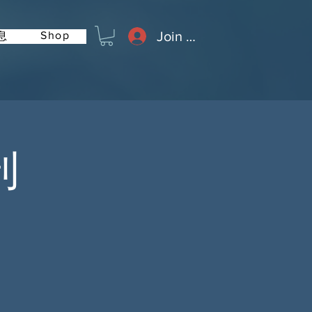
Join or Log In
Shop
息
刊