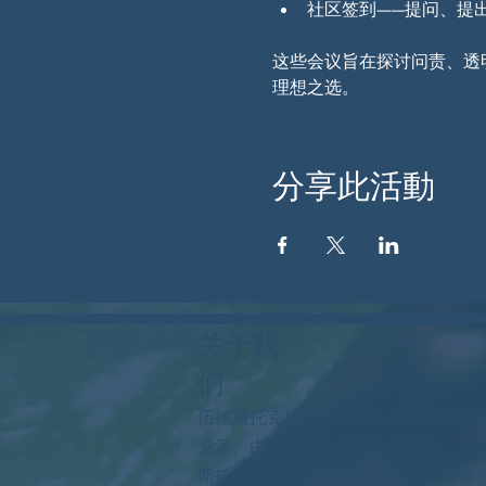
社区签到——提问、提
这些会议旨在探讨问责、透
理想之选。
分享此活動
关于我
们
伍德斯托克社区行动中心 (Woodstock
党派、由志愿者领导的自治团体，服
斯托克及周边地区。我们相信，当每